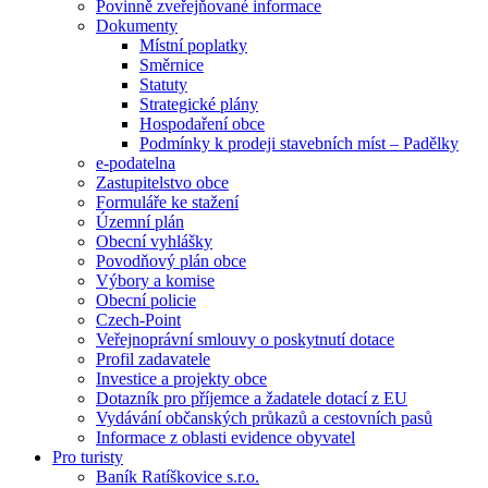
Povinně zveřejňované informace
Dokumenty
Místní poplatky
Směrnice
Statuty
Strategické plány
Hospodaření obce
Podmínky k prodeji stavebních míst – Padělky
e-podatelna
Zastupitelstvo obce
Formuláře ke stažení
Územní plán
Obecní vyhlášky
Povodňový plán obce
Výbory a komise
Obecní policie
Czech-Point
Veřejnoprávní smlouvy o poskytnutí dotace
Profil zadavatele
Investice a projekty obce
Dotazník pro příjemce a žadatele dotací z EU
Vydávání občanských průkazů a cestovních pasů
Informace z oblasti evidence obyvatel
Pro turisty
Baník Ratíškovice s.r.o.