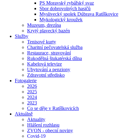
PS Moravský rybářský svaz
Sbor dobrovolných hasičů
Myslivecký spolek Dúbrava Ratíškovice
Mykologický kroužek
Muzeum, drezína
Krytý plavecký bazén
Služby
Tenisové kurty
Charitní pečovatelská služba
Restaurace, stravování
Rukodělná štukatérská dílna
Kabelová televize
Ubytování a penziony
Zdravotní středisko
Fotogalerie
2026
2025
2024
2023
Co se děje v Ratíškovicích
Aktuálně
Aktuality
Hlášení rozhlasu
ZVON - obecní noviny
Covid-19