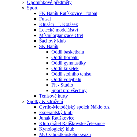
Upomínkové předměty
Sport
FK Baník Ratíškovice - fotbal
Futsal
Klusáci - J. Kotásek
Letecké modelářství
Místní organizace Orel
Šachový klub
SK Baník
Oddíl basketbalu
Oddíl florbalu
Oddíl gymnastiky
Oddíl kuželek
Oddíl stolního tenisu
Oddíl volejbalu
Fit - Studio
Sport pro všechny
Tenisové kurty
Spolky & sdružení
Cyrilo-Metodějský spolek Náklo o.s.
Esperantský klub
Junák Ratíškovice
Klub přátel Ratíškovské železnice
Kynologický klub
MO zahrádkářského svazu