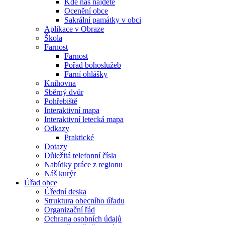
Kde nás najdete
Ocenění obce
Sakrální památky v obci
Aplikace v Obraze
Škola
Farnost
Farnost
Pořad bohoslužeb
Farní ohlášky
Knihovna
Sběrný dvůr
Pohřebiště
Interaktivní mapa
Interaktivní letecká mapa
Odkazy
Praktické
Dotazy
Důležitá telefonní čísla
Nabídky práce z regionu
Náš kurýr
Úřad obce
Úřední deska
Struktura obecního úřadu
Organizační řád
Ochrana osobních údajů