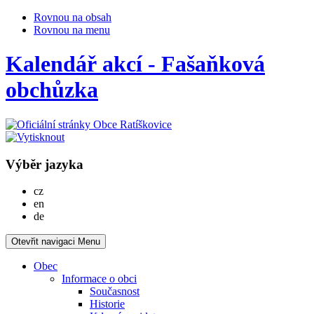
Rovnou na obsah
Rovnou na menu
Kalendář akcí - Fašaňková
obchůzka
Výběr jazyka
Česky
cz
English
en
Deutsch
de
Otevřit navigaci
Menu
Obec
Informace o obci
Současnost
Historie