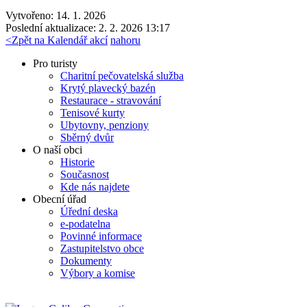
Vytvořeno: 14. 1. 2026
Poslední aktualizace: 2. 2. 2026 13:17
<
Zpět na Kalendář akcí
nahoru
Pro turisty
Charitní pečovatelská služba
Krytý plavecký bazén
Restaurace - stravování
Tenisové kurty
Ubytovny, penziony
Sběrný dvůr
O naší obci
Historie
Současnost
Kde nás najdete
Obecní úřad
Úřední deska
e-podatelna
Povinné informace
Zastupitelstvo obce
Dokumenty
Výbory a komise