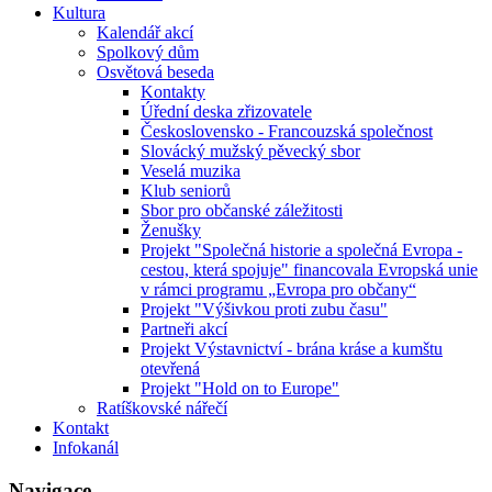
Kultura
Kalendář akcí
Spolkový dům
Osvětová beseda
Kontakty
Úřední deska zřizovatele
Československo - Francouzská společnost
Slovácký mužský pěvecký sbor
Veselá muzika
Klub seniorů
Sbor pro občanské záležitosti
Ženušky
Projekt "Společná historie a společná Evropa -
cestou, která spojuje" financovala Evropská unie
v rámci programu „Evropa pro občany“
Projekt "Výšivkou proti zubu času"
Partneři akcí
Projekt Výstavnictví - brána kráse a kumštu
otevřená
Projekt "Hold on to Europe"
Ratíškovské nářečí
Kontakt
Infokanál
Navigace