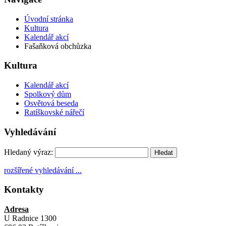
Úvodní stránka
Kultura
Kalendář akcí
Fašaňková obchůzka
Kultura
Kalendář akcí
Spolkový dům
Osvětová beseda
Ratíškovské nářečí
Vyhledávání
Hledaný výraz:
rozšířené vyhledávání ...
Kontakty
Adresa
U Radnice 1300