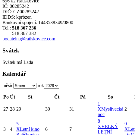
696 02 Ratíškovice
IČ: 00285242
DIČ: CZ00285242
IDDS: kprbzen
Bankovní spojení: 1443538349/0800
Tel.:
518 367 236
518 367 382
podatelna@ratiskovice.com
Svátek
Svátek má
Lada
Kalendář
měsíc
rok
Po
Út
St
Čt
Pá
So
1
27
28
29
30
31
X
Myslivecká
2
noc
8
5
9
X
VELKÝ
3
4
X
Letní kino
6
7
X
Let
LETNÍ
Ratíškovice
- 6