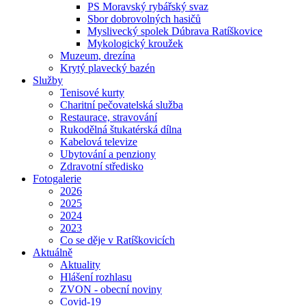
PS Moravský rybářský svaz
Sbor dobrovolných hasičů
Myslivecký spolek Dúbrava Ratíškovice
Mykologický kroužek
Muzeum, drezína
Krytý plavecký bazén
Služby
Tenisové kurty
Charitní pečovatelská služba
Restaurace, stravování
Rukodělná štukatérská dílna
Kabelová televize
Ubytování a penziony
Zdravotní středisko
Fotogalerie
2026
2025
2024
2023
Co se děje v Ratíškovicích
Aktuálně
Aktuality
Hlášení rozhlasu
ZVON - obecní noviny
Covid-19