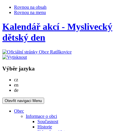
Rovnou na obsah
Rovnou na menu
Kalendář akcí - Myslivecký
dětský den
Výběr jazyka
Česky
cz
English
en
Deutsch
de
Otevřit navigaci
Menu
Obec
Informace o obci
Současnost
Historie