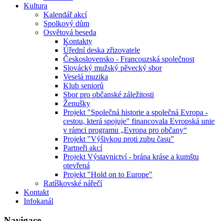
Kultura
Kalendář akcí
Spolkový dům
Osvětová beseda
Kontakty
Úřední deska zřizovatele
Československo - Francouzská společnost
Slovácký mužský pěvecký sbor
Veselá muzika
Klub seniorů
Sbor pro občanské záležitosti
Ženušky
Projekt "Společná historie a společná Evropa -
cestou, která spojuje" financovala Evropská unie
v rámci programu „Evropa pro občany“
Projekt "Výšivkou proti zubu času"
Partneři akcí
Projekt Výstavnictví - brána kráse a kumštu
otevřená
Projekt "Hold on to Europe"
Ratíškovské nářečí
Kontakt
Infokanál
Navigace