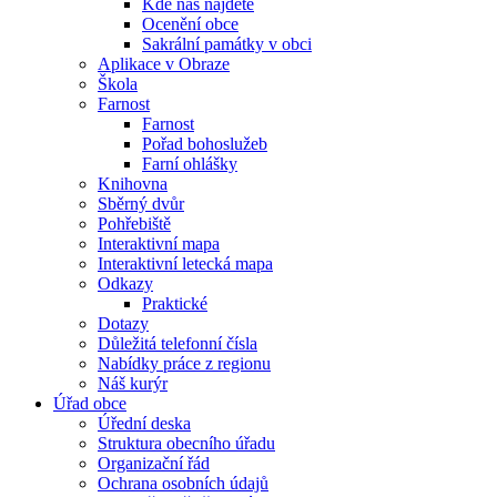
Kde nás najdete
Ocenění obce
Sakrální památky v obci
Aplikace v Obraze
Škola
Farnost
Farnost
Pořad bohoslužeb
Farní ohlášky
Knihovna
Sběrný dvůr
Pohřebiště
Interaktivní mapa
Interaktivní letecká mapa
Odkazy
Praktické
Dotazy
Důležitá telefonní čísla
Nabídky práce z regionu
Náš kurýr
Úřad obce
Úřední deska
Struktura obecního úřadu
Organizační řád
Ochrana osobních údajů