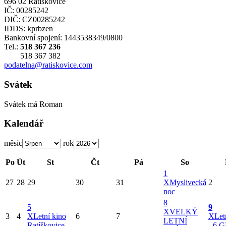
696 02 Ratíškovice
IČ: 00285242
DIČ: CZ00285242
IDDS: kprbzen
Bankovní spojení: 1443538349/0800
Tel.:
518 367 236
518 367 382
podatelna@ratiskovice.com
Svátek
Svátek má
Roman
Kalendář
měsíc
rok
Po
Út
St
Čt
Pá
So
1
27
28
29
30
31
X
Myslivecká
2
noc
8
5
9
X
VELKÝ
3
4
X
Letní kino
6
7
X
Let
LETNÍ
Ratíškovice
- 6