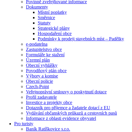
Povinně zveřejňované informace
Dokumenty
Místní poplatky
Směrnice
Statuty
Strategické plány
Hospodaření obce
Podmínky k prodeji stavebních míst – Padělky
e-podatelna
Zastupitelstvo obce
Formuláře ke stažení
Územní plán
Obecní vyhlášky
Povodňový plán obce
Výbory a komise
Obecní policie
Czech-Point
Veřejnoprávní smlouvy o poskytnutí dotace
Profil zadavatele
Investice a projekty obce
Dotazník pro příjemce a žadatele dotací z EU
Vydávání občanských průkazů a cestovních pasů
Informace z oblasti evidence obyvatel
Pro turisty
Baník Ratíškovice s.r.o.