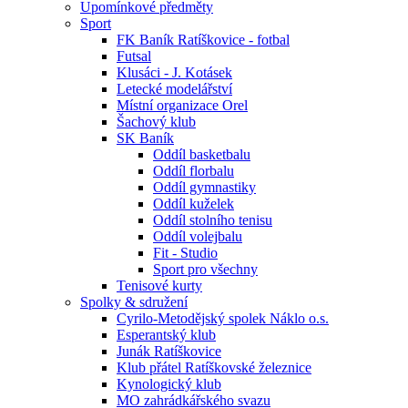
Upomínkové předměty
Sport
FK Baník Ratíškovice - fotbal
Futsal
Klusáci - J. Kotásek
Letecké modelářství
Místní organizace Orel
Šachový klub
SK Baník
Oddíl basketbalu
Oddíl florbalu
Oddíl gymnastiky
Oddíl kuželek
Oddíl stolního tenisu
Oddíl volejbalu
Fit - Studio
Sport pro všechny
Tenisové kurty
Spolky & sdružení
Cyrilo-Metodějský spolek Náklo o.s.
Esperantský klub
Junák Ratíškovice
Klub přátel Ratíškovské železnice
Kynologický klub
MO zahrádkářského svazu