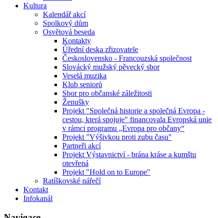
Kultura
Kalendář akcí
Spolkový dům
Osvětová beseda
Kontakty
Úřední deska zřizovatele
Československo - Francouzská společnost
Slovácký mužský pěvecký sbor
Veselá muzika
Klub seniorů
Sbor pro občanské záležitosti
Ženušky
Projekt "Společná historie a společná Evropa -
cestou, která spojuje" financovala Evropská unie
v rámci programu „Evropa pro občany“
Projekt "Výšivkou proti zubu času"
Partneři akcí
Projekt Výstavnictví - brána kráse a kumštu
otevřená
Projekt "Hold on to Europe"
Ratíškovské nářečí
Kontakt
Infokanál
Navigace