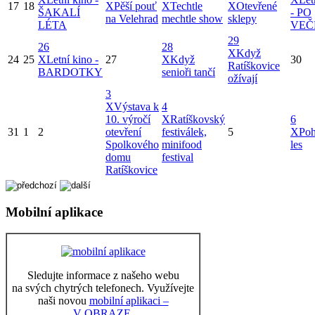
17
18
X
Pěší pouť
X
Techtle
X
Otevřené
ŠAKALÍ
- PO
na Velehrad
mechtle show
sklepy
LÉTA
VEČ
29
26
28
X
Když
24
25
X
Letní kino -
27
X
Když
30
Ratíškovice
BARDOTKY
senioři tančí
ožívají
3
X
Výstava k
4
10. výročí
X
Ratíškovský
6
31
1
2
otevření
festiválek,
5
X
Po
Spolkového
minifood
les
domu
festival
Ratíškovice
Mobilní aplikace
Sledujte informace z našeho webu
na svých chytrých telefonech. Využívejte
naši novou
mobilní aplikaci –
V OBRAZE.