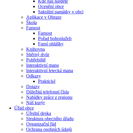
Kde nás najdete
Ocenění obce
Sakrální památky v obci
Aplikace v Obraze
Škola
Farnost
Farnost
Pořad bohoslužeb
Farní ohlášky
Knihovna
Sběrný dvůr
Pohřebiště
Interaktivní mapa
Interaktivní letecká mapa
Odkazy
Praktické
Dotazy
Důležitá telefonní čísla
Nabídky práce z regionu
Náš kurýr
Úřad obce
Úřední deska
Struktura obecního úřadu
Organizační řád
Ochrana osobních údajů