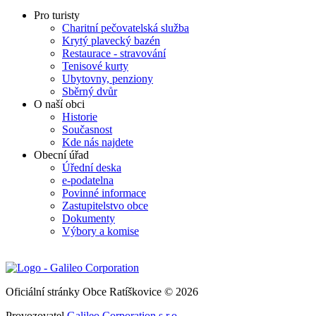
Pro turisty
Charitní pečovatelská služba
Krytý plavecký bazén
Restaurace - stravování
Tenisové kurty
Ubytovny, penziony
Sběrný dvůr
O naší obci
Historie
Současnost
Kde nás najdete
Obecní úřad
Úřední deska
e-podatelna
Povinné informace
Zastupitelstvo obce
Dokumenty
Výbory a komise
Oficiální stránky Obce Ratíškovice © 2026
Provozovatel
Galileo Corporation s.r.o.