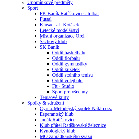
Upomínkové předměty
Sport
FK Baník Ratíškovice - fotbal
Futsal
Klusáci - J. Kotásek
Letecké modelářství
Místní organizace Orel
Šachový klub
SK Baník
Oddíl basketbalu
Oddíl florbalu
Oddíl gymnastiky
Oddíl kuželek
Oddíl stolního tenisu
Oddíl volejbalu
Fit - Studio
Sport pro všechny
Tenisové kurty
Spolky & sdružení
Cyrilo-Metodějský spolek Náklo o.s.
Esperantský klub
Junák Ratíškovice
Klub přátel Ratíškovské železnice
Kynologický klub
MO zahrádkářského svazu