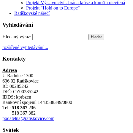
Projekt Výstavnictví - brána kráse a kumštu otevřená
Projekt "Hold on to Europe"
Ratíškovské nářečí
Vyhledávání
Hledaný výraz:
rozšířené vyhledávání ...
Kontakty
Adresa
U Radnice 1300
696 02 Ratíškovice
IČ: 00285242
DIČ: CZ00285242
IDDS: kprbzen
Bankovní spojení: 1443538349/0800
Tel.:
518 367 236
518 367 382
podatelna@ratiskovice.com
Svátek