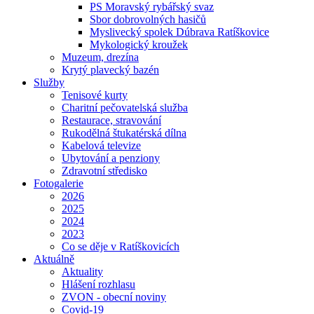
PS Moravský rybářský svaz
Sbor dobrovolných hasičů
Myslivecký spolek Dúbrava Ratíškovice
Mykologický kroužek
Muzeum, drezína
Krytý plavecký bazén
Služby
Tenisové kurty
Charitní pečovatelská služba
Restaurace, stravování
Rukodělná štukatérská dílna
Kabelová televize
Ubytování a penziony
Zdravotní středisko
Fotogalerie
2026
2025
2024
2023
Co se děje v Ratíškovicích
Aktuálně
Aktuality
Hlášení rozhlasu
ZVON - obecní noviny
Covid-19