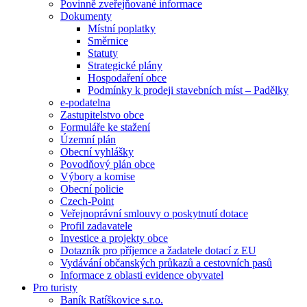
Povinně zveřejňované informace
Dokumenty
Místní poplatky
Směrnice
Statuty
Strategické plány
Hospodaření obce
Podmínky k prodeji stavebních míst – Padělky
e-podatelna
Zastupitelstvo obce
Formuláře ke stažení
Územní plán
Obecní vyhlášky
Povodňový plán obce
Výbory a komise
Obecní policie
Czech-Point
Veřejnoprávní smlouvy o poskytnutí dotace
Profil zadavatele
Investice a projekty obce
Dotazník pro příjemce a žadatele dotací z EU
Vydávání občanských průkazů a cestovních pasů
Informace z oblasti evidence obyvatel
Pro turisty
Baník Ratíškovice s.r.o.