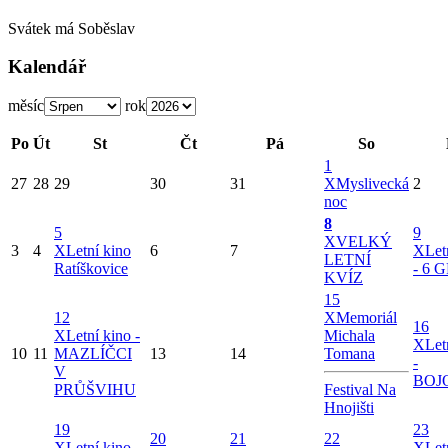
Svátek má
Soběslav
Kalendář
měsíc
rok
Po
Út
St
Čt
Pá
So
1
27
28
29
30
31
X
Myslivecká
2
noc
8
5
9
X
VELKÝ
3
4
X
Letní kino
6
7
X
Let
LETNÍ
Ratíškovice
- 6
KVÍZ
15
12
X
Memoriál
16
X
Letní kino -
Michala
X
Let
10
11
MAZLÍČCI
13
14
Tomana
-
V
BOJ
PRŮŠVIHU
Festival Na
Hnojišti
19
23
20
21
22
X
Letní kino -
X
Let