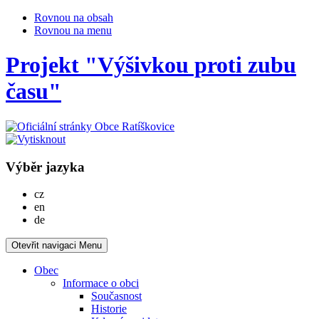
Rovnou na obsah
Rovnou na menu
Projekt "Výšivkou proti zubu
času"
Výběr jazyka
Česky
cz
English
en
Deutsch
de
Otevřit navigaci
Menu
Obec
Informace o obci
Současnost
Historie