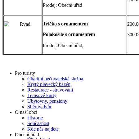
Prodej: Obecní úřad
Tričko s ornamentem
200.0
Polokošile s ornamentem
300.0
Prodej: Obecní úřad,
Pro turisty
Charitní pečovatelská služba
Krytý plavecký bazén
Restaurace - stravování
Tenisové kurty
Ubytovny, penziony
Sběrný dvůr
O naší obci
Historie
Současnost
Kde nás najdete
Obecní úřad