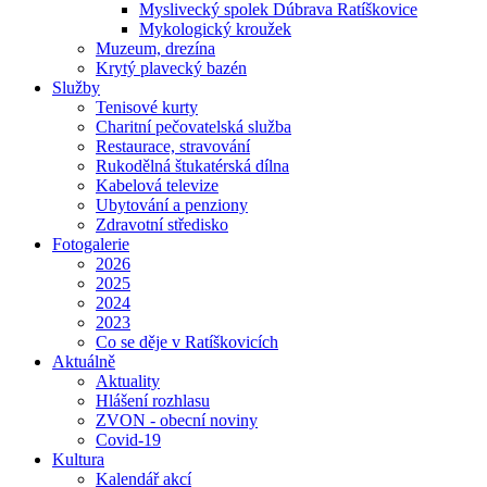
Myslivecký spolek Dúbrava Ratíškovice
Mykologický kroužek
Muzeum, drezína
Krytý plavecký bazén
Služby
Tenisové kurty
Charitní pečovatelská služba
Restaurace, stravování
Rukodělná štukatérská dílna
Kabelová televize
Ubytování a penziony
Zdravotní středisko
Fotogalerie
2026
2025
2024
2023
Co se děje v Ratíškovicích
Aktuálně
Aktuality
Hlášení rozhlasu
ZVON - obecní noviny
Covid-19
Kultura
Kalendář akcí