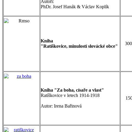
Autoři:
PhDr. Josef Hanák & Václav Koplík
Kniha
300
"Ratíškovice, minulostí slovácké obce"
Kniha "Za boha, císaře a vlast"
Ratíškovice v letech 1914-1918
150
Autor: Irena Bařinová