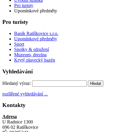
Úvodní stránka
Pro turisty
Upomínkové předměty
Pro turisty
Baník Ratíškovice s.r.o.
Upomínkové předměty
Sport
Spolky & sdružení
Muzeum, drezína
Krytý plavecký bazén
Vyhledávání
Hledaný výraz:
rozšířené vyhledávání ...
Kontakty
Adresa
U Radnice 1300
696 02 Ratíškovice