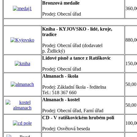
Bronzová medaile
360,0
Prodej: Obecní úřad
Kniha - KYJOVSKO - lidé, kroje,
tradice
880,0
Prodej: Obecní úřad (dodavatel
p. Židlický)
Lidové písně a tance z Ratíškovic
150,0
Prodej: Obecní úřad
Almanach - škola
50,00
Prodej: Základní škola - ředitelna
Tel.: 518 367 660
Almanach - kostel
50,00
Prodej: Obecní úřad, Farní úřad
CD - V ratiškovickém hrubém poli
100,0
Prodej: Osvětová beseda