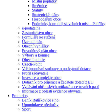
Místní poplatky
Směrnice
Statuty
Strategické plány
Hospodaření obce
Podmínky k prodeji stavebních míst – Padělky
e-podatelna
Zastupitelstvo obce
Formuláře ke stažení
Územní plán
Obecní vyhlášky
Povodňový plán obce
Výbory a komise
Obecní policie
Czech-Point
Veřejnoprávní smlouvy o poskytnutí dotace
Profil zadavatele
Investice a projekty obce
Dotazník pro příjemce a žadatele dotací z EU
Vydávání občanských průkazů a cestovních pasů
Informace z oblasti evidence obyvatel
Pro turisty
Baník Ratíškovice s.r.o.
Upomínkové předměty
Sport