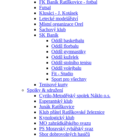
FK Baník Ratíškovice - fotbal
Futsal
Klusáci - J. Kotásek
Letecké modelářství
Místní organizace Orel
Šachový klub
SK Baník
Oddíl basketbalu
Oddíl florbalu
Oddíl gymnastiky
Oddíl kuželek
Oddíl stolního tenisu
Oddíl volejbalu
Fit - Studio
Sport pro všechny
Tenisové kurty
Spolky & sdružení
Cyrilo-Metodějský spolek Náklo o.s.
Esperantský klub
Junák Ratíškovice
Klub přátel Ratíškovské železnice
Kynologický klub
MO zahrádkářského svazu
PS Moravský rybářský svaz
Sbor dobrovolných hasičů