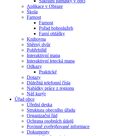
Sakrální památky v obci
Aplikace v Obraze
Škola
Farnost
Farnost
Pořad bohoslužeb
Farní ohlášky
Knihovna
Sběrný dvůr
Pohřebiště
Interaktivní mapa
Interaktivní letecká mapa
Odkazy
Praktické
Dotazy
Důležitá telefonní čísla
Nabídky práce z regionu
Náš kurýr
Úřad obce
Úřední deska
Struktura obecního úřadu
Organizační řád
Ochrana osobních údajů
Povinně zveřejňované informace
Dokumenty