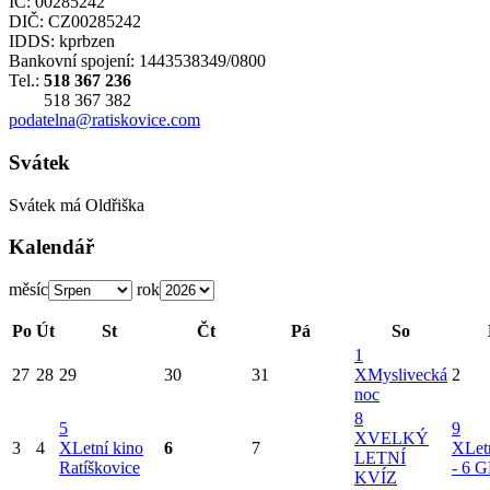
IČ: 00285242
DIČ: CZ00285242
IDDS: kprbzen
Bankovní spojení: 1443538349/0800
Tel.:
518 367 236
518 367 382
podatelna@ratiskovice.com
Svátek
Svátek má
Oldřiška
Kalendář
měsíc
rok
Po
Út
St
Čt
Pá
So
1
27
28
29
30
31
X
Myslivecká
2
noc
8
5
9
X
VELKÝ
3
4
X
Letní kino
6
7
X
Let
LETNÍ
Ratíškovice
- 6
KVÍZ