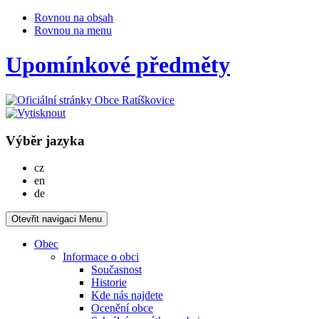
Rovnou na obsah
Rovnou na menu
Upomínkové předměty
Výběr jazyka
Česky
cz
English
en
Deutsch
de
Otevřit navigaci
Menu
Obec
Informace o obci
Současnost
Historie
Kde nás najdete
Ocenění obce