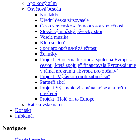
Spolkový dům
Osvětová beseda
Kontakty
Úřední deska zřizovatele
Československo - Francouzská společnost
Slovácký mužský pěvecký sbor
Veselá muzika
Klub seniorů
Sbor pro občanské záležitosti
Ženušky
Projekt "Společná historie a společná Evropa -
cestou, která spojuje" financovala Evropská unie
v rámci programu „Evropa pro občany“
Projekt "Výšivkou proti zubu času"
Partneři akcí
Projekt Výstavnictví - brána kráse a kumštu
otevřená
Projekt "Hold on to Europe"
Ratíškovské nářečí
Kontakt
Infokanál
Navigace