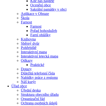
Kde nás najdete
Ocenění obce
Sakrální památky v obci
Aplikace v Obraze
Škola
Farnost
Farnost
Pořad bohoslužeb
Farní ohlášky
Knihovna
Sběrný dvůr
Pohřebiště
Interaktivní mapa
Interaktivní letecká mapa
Odkazy
Praktické
Dotazy
Důležitá telefonní čísla
Nabídky práce z regionu
Náš kurýr
Úřad obce
Úřední deska
Struktura obecního úřadu
Organizační řád
Ochrana osobních údajů