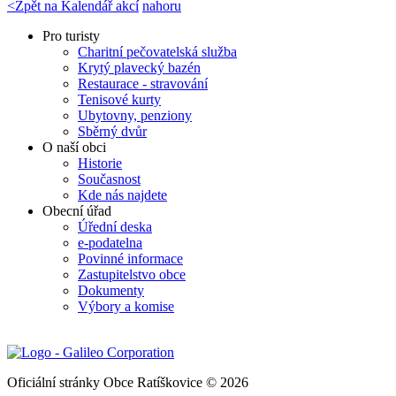
<
Zpět na Kalendář akcí
nahoru
Pro turisty
Charitní pečovatelská služba
Krytý plavecký bazén
Restaurace - stravování
Tenisové kurty
Ubytovny, penziony
Sběrný dvůr
O naší obci
Historie
Současnost
Kde nás najdete
Obecní úřad
Úřední deska
e-podatelna
Povinné informace
Zastupitelstvo obce
Dokumenty
Výbory a komise
Oficiální stránky Obce Ratíškovice © 2026