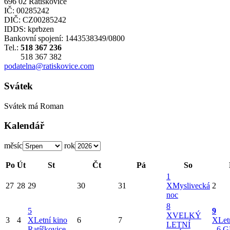
696 02 Ratíškovice
IČ: 00285242
DIČ: CZ00285242
IDDS: kprbzen
Bankovní spojení: 1443538349/0800
Tel.:
518 367 236
518 367 382
podatelna@ratiskovice.com
Svátek
Svátek má
Roman
Kalendář
měsíc
rok
Po
Út
St
Čt
Pá
So
1
27
28
29
30
31
X
Myslivecká
2
noc
8
5
9
X
VELKÝ
3
4
X
Letní kino
6
7
X
Let
LETNÍ
Ratíškovice
- 6