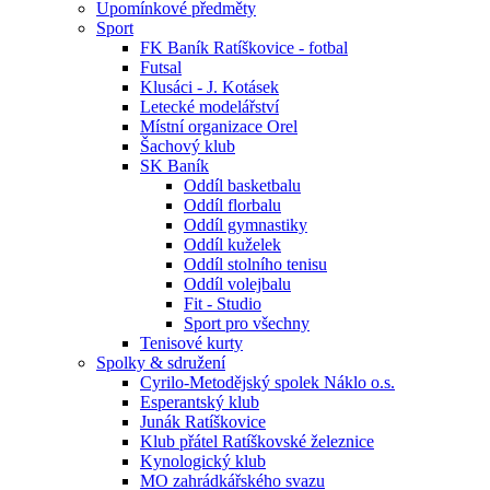
Upomínkové předměty
Sport
FK Baník Ratíškovice - fotbal
Futsal
Klusáci - J. Kotásek
Letecké modelářství
Místní organizace Orel
Šachový klub
SK Baník
Oddíl basketbalu
Oddíl florbalu
Oddíl gymnastiky
Oddíl kuželek
Oddíl stolního tenisu
Oddíl volejbalu
Fit - Studio
Sport pro všechny
Tenisové kurty
Spolky & sdružení
Cyrilo-Metodějský spolek Náklo o.s.
Esperantský klub
Junák Ratíškovice
Klub přátel Ratíškovské železnice
Kynologický klub
MO zahrádkářského svazu