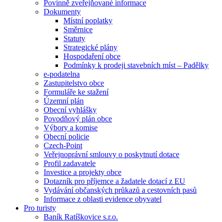
Povinně zveřejňované informace
Dokumenty
Místní poplatky
Směrnice
Statuty
Strategické plány
Hospodaření obce
Podmínky k prodeji stavebních míst – Padělky
e-podatelna
Zastupitelstvo obce
Formuláře ke stažení
Územní plán
Obecní vyhlášky
Povodňový plán obce
Výbory a komise
Obecní policie
Czech-Point
Veřejnoprávní smlouvy o poskytnutí dotace
Profil zadavatele
Investice a projekty obce
Dotazník pro příjemce a žadatele dotací z EU
Vydávání občanských průkazů a cestovních pasů
Informace z oblasti evidence obyvatel
Pro turisty
Baník Ratíškovice s.r.o.