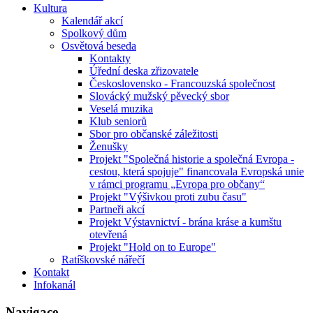
Kultura
Kalendář akcí
Spolkový dům
Osvětová beseda
Kontakty
Úřední deska zřizovatele
Československo - Francouzská společnost
Slovácký mužský pěvecký sbor
Veselá muzika
Klub seniorů
Sbor pro občanské záležitosti
Ženušky
Projekt "Společná historie a společná Evropa -
cestou, která spojuje" financovala Evropská unie
v rámci programu „Evropa pro občany“
Projekt "Výšivkou proti zubu času"
Partneři akcí
Projekt Výstavnictví - brána kráse a kumštu
otevřená
Projekt "Hold on to Europe"
Ratíškovské nářečí
Kontakt
Infokanál
Navigace