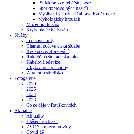
PS Moravský rybářský svaz
Sbor dobrovolných hasičů
Myslivecký spolek Dúbrava Ratíškovice
Mykologický kroužek
Muzeum, drezína
Krytý plavecký bazén
Služby
Tenisové kurty
Charitní pečovatelská služba
Restaurace, stravování
Rukodělná štukatérská dílna
Kabelová televize
Ubytování a penziony
Zdravotní středisko
Fotogalerie
2026
2025
2024
2023
Co se děje v Ratíškovicích
Aktuálně
Aktuality
Hlášení rozhlasu
ZVON - obecní noviny
Covid-19