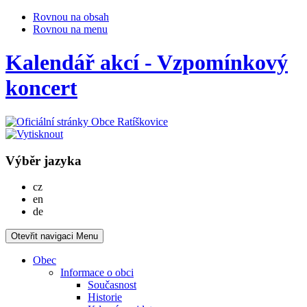
Rovnou na obsah
Rovnou na menu
Kalendář akcí - Vzpomínkový
koncert
Výběr jazyka
Česky
cz
English
en
Deutsch
de
Otevřit navigaci
Menu
Obec
Informace o obci
Současnost
Historie